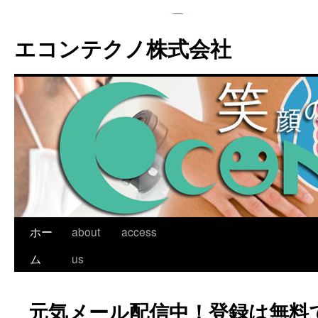
エコンテクノ株式会社
ホー
about
access
ム
us
元気メール配信中！登録は無料