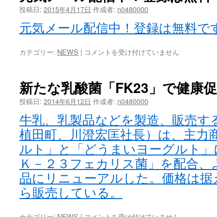
投稿日:
2015年4月17日
作成者:
n0480000
元気メール配信中！登録は無料で
カテゴリー:
NEWS
|
コメントを受け付けていません
新たな乳酸菌「FK23」で健康
投稿日:
2014年6月12日
作成者:
n0480000
牛乳、乳製品などを製造、販売す
植田町、川澄宏匡社長）は、主力
ルト」と「どうまいヨーグルト」
Ｋ－２３フェカリス菌」を配合、
品にリニューアルした。価格は据
ら販売している。
カテゴリー:
NEWS
|
コメントを受け付けていません