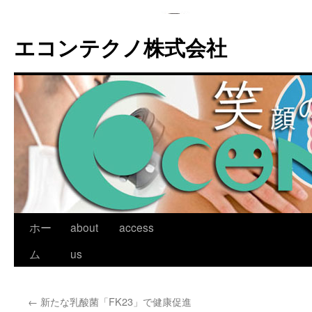
エコンテクノ株式会社
ホー
about
access
ム
us
←
新たな乳酸菌「FK23」で健康促進